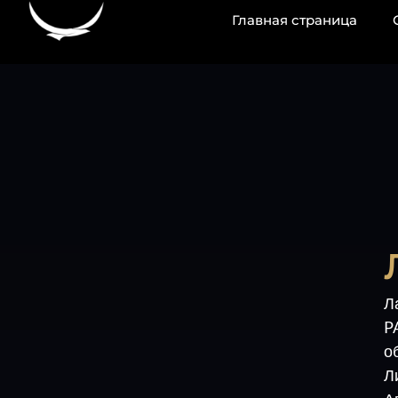
содержанию
Главная страница
Л
P
о
Л