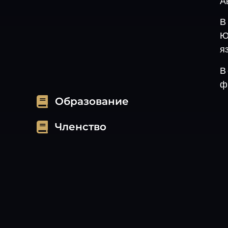
А
В
Ю
я
В
ф
Образование
Членство