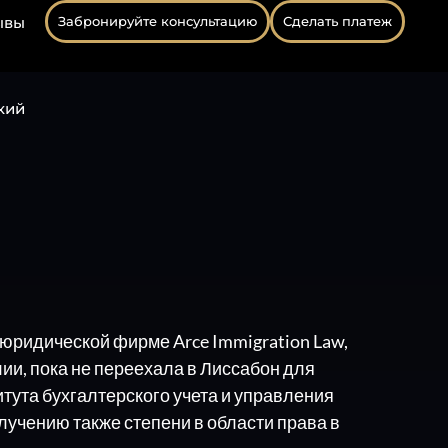
ывы
Забронируйте консультацию
Сделать платеж
кий
юридической фирме Arce Immigration Law,
ии, пока не переехала в Лиссабон для
тута бухгалтерского учета и управления
лучению также степени в области права в