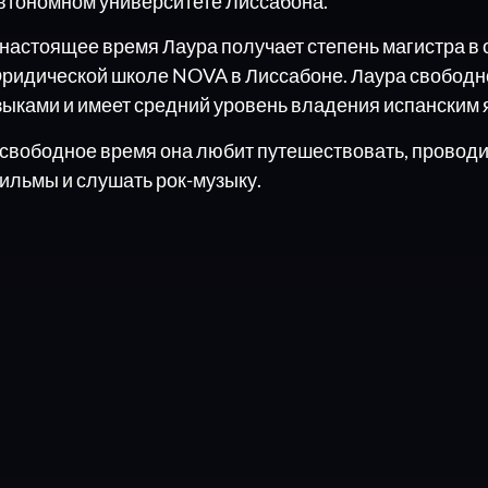
втономном университете Лиссабона.
 настоящее время Лаура получает степень магистра в 
ридической школе NOVA в Лиссабоне. Лаура свободно
зыками и имеет средний уровень владения испанским 
 свободное время она любит путешествовать, проводит
ильмы и слушать рок-музыку.