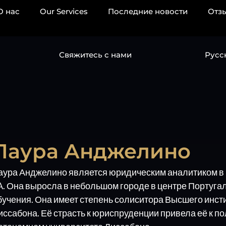
О нас
Our Services
Последние новости
Отз
Свяжитесь с нами
Русс
Лаура Анджелино
аура Анджелино является юридическим аналитиком в 
A. Она выросла в небольшом городе в центре Португал
бучения. Она имеет степень солиситора Высшего инсти
иссабона. Её страсть к юриспруденции привела её к по