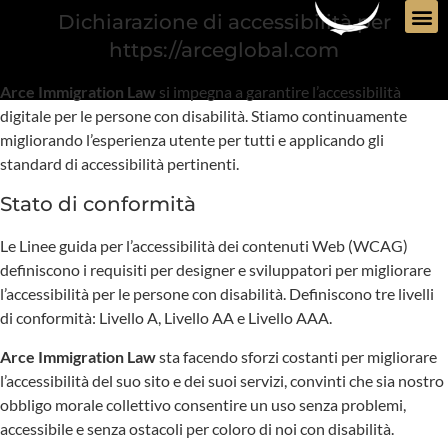
contenuto
Dichiarazione di accessibilità per
https://arceglobal.com
Imm
Pr
Arce Immigration Law
si impegna a garantire l’accessibilità
digitale per le persone con disabilità. Stiamo continuamente
migliorando l’esperienza utente per tutti e applicando gli
standard di accessibilità pertinenti.
Stato di conformità
Le Linee guida per l’accessibilità dei contenuti Web (WCAG)
definiscono i requisiti per designer e sviluppatori per migliorare
l’accessibilità per le persone con disabilità. Definiscono tre livelli
di conformità: Livello A, Livello AA e Livello AAA.
Arce Immigration Law
sta facendo sforzi costanti per migliorare
l’accessibilità del suo sito e dei suoi servizi, convinti che sia nostro
obbligo morale collettivo consentire un uso senza problemi,
accessibile e senza ostacoli per coloro di noi con disabilità.