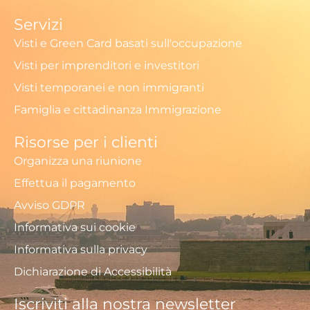
Servizi
Visti e Green Card basati sull'occupazione
Visti per imprenditori e investitori
Visti temporanei e non immigranti
Famiglia e cittadinanza Immigrazione
Risorse per i clienti
Organizza una riunione
Effettua il pagamento
Avviso GDPR
Informativa sui cookie
Informativa sulla privacy
Dichiarazione di Accessibilità
Iscriviti alla nostra newsletter