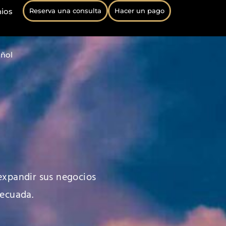
ios
Reserva una consulta
Hacer un pago
ñol
 expandir sus negocios
decuada.