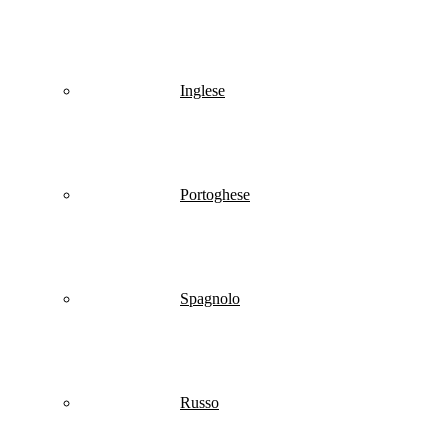
Inglese
Portoghese
Spagnolo
Russo