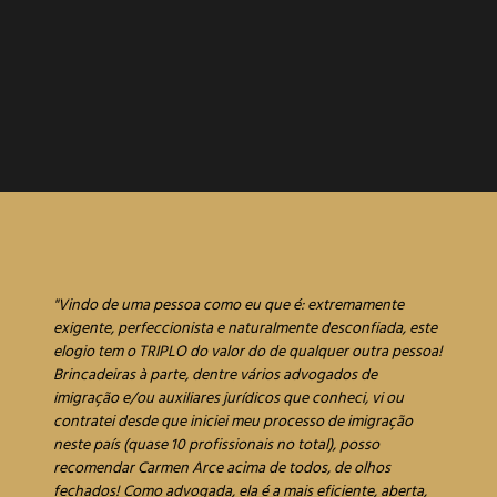
"Vindo de uma pessoa como eu que é: extremamente
M
exigente, perfeccionista e naturalmente desconfiada, este
a
elogio tem o TRIPLO do valor do de qualquer outra pessoa!
m
Brincadeiras à parte, dentre vários advogados de
r
imigração e/ou auxiliares jurídicos que conheci, vi ou
c
contratei desde que iniciei meu processo de imigração
d
neste país (quase 10 profissionais no total), posso
m
recomendar Carmen Arce acima de todos, de olhos
e
fechados! Como advogada, ela é a mais eficiente, aberta,
a