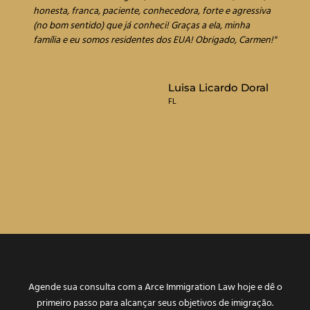
honesta, franca, paciente, conhecedora, forte e agressiva
f
(no bom sentido) que já conheci! Graças a ela, minha
c
família e eu somos residentes dos EUA! Obrigado, Carmen!"
b
m
a
Luisa Licardo Doral
FL
Agende sua consulta com a Arce Immigration Law hoje e dê o
primeiro passo para alcançar seus objetivos de imigração.