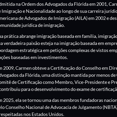
dmitida na Ordem dos Advogados da Flórida em 2001, Carm
 Imigração e Nacionalidade ao longo de sua carreira juríd
mericana de Advogados de Imigração (AILA) em 2002 e desd
munidade jurídica de imigração.
a prática abrange imigração baseada em família, imigraçã
ua verdadeira paixão esteja na imigração baseada em empr
ordagem estratégica em petições complexas de vistos empr
pções baseadas em investimentos.
m 2009, Carmen obteve a Certificação do Conselho em Dir
dvogados da Flórida, uma distinção mantida por menos de 
omitê de Certificação como Membro, Vice-Presidente e Pre
contribuiu para o desenvolvimento do exame de certificaçã
m 2025, ela se tornou uma das membros fundadoras naciona
elo Conselho Nacional de Advocacia de Julgamento (NBTA) 
respeitadas nos Estados Unidos.