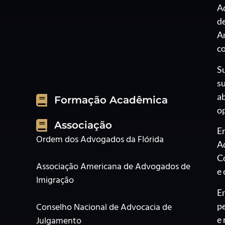
A
de
A
co
Su
s
ab
Formação Acadêmica
o
Associação
E
Ordem dos Advogados da Flórida
A
C
Associação Americana de Advogados de
e 
Imigração
E
p
Conselho Nacional de Advocacia de
e 
Julgamento