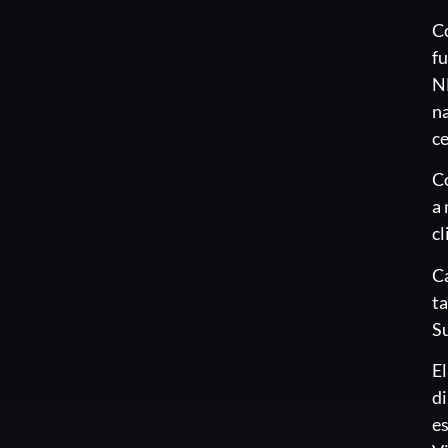
C
fu
N
na
ce
C
a 
cl
Ca
t
Su
El
d
es