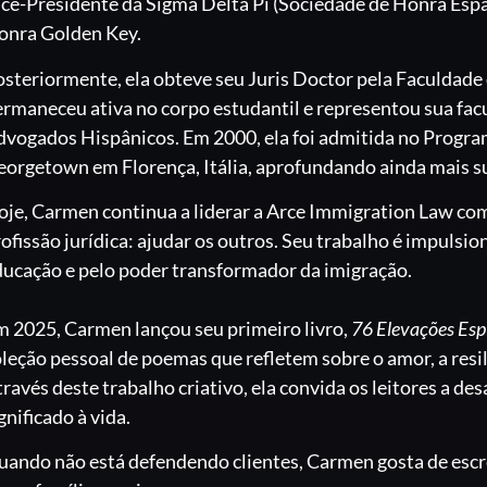
ice-Presidente da Sigma Delta Pi (Sociedade de Honra Esp
onra Golden Key.
steriormente, ela obteve seu Juris Doctor pela Faculdade 
rmaneceu ativa no corpo estudantil e representou sua fac
vogados Hispânicos. Em 2000, ela foi admitida no Program
orgetown em Florença, Itália, aprofundando ainda mais sua
je, Carmen continua a liderar a Arce Immigration Law com
ofissão jurídica: ajudar os outros. Seu trabalho é impulsi
ducação e pelo poder transformador da imigração.
m 2025, Carmen lançou seu primeiro livro,
76 Elevações Espi
leção pessoal de poemas que refletem sobre o amor, a resil
ravés deste trabalho criativo, ela convida os leitores a des
gnificado à vida.
ando não está defendendo clientes, Carmen gosta de escreve