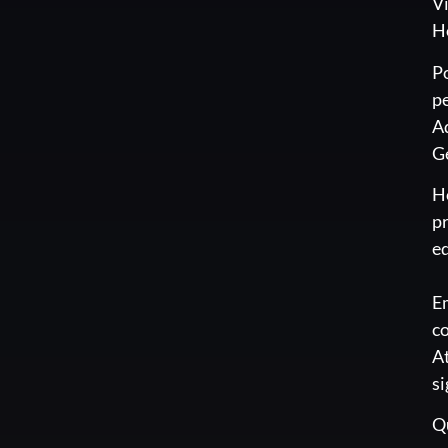
V
H
Po
pe
Ad
Ge
Ho
pr
e
E
co
At
si
Qu