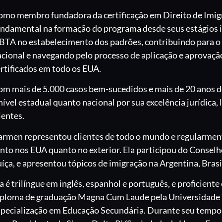
omo membro fundadora da certificação em Direito de Im
ndamental na formação do programa desde seus estágios in
BTA no estabelecimento dos padrões, contribuindo para o
cional e navegando pelo processo de aplicação e aprovaçã
rtificados em todo os EUA.
om mais de 5.000 casos bem-sucedidos e mais de 20 anos d
nível estadual quanto nacional por sua excelência jurídica
ientes.
rmen representou clientes de todo o mundo e regularmente
anto nos EUA quanto no exterior. Ela participou do Conse
íça, e apresentou tópicos de imigração na Argentina, Brasi
a é trilíngue em inglês, espanhol e português, e proficient
iploma de graduação Magna Cum Laude pela Universidade T
pecialização em Educação Secundária. Durante seu tempo n