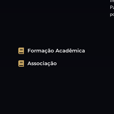
Im
Pa
po
Formação Acadêmica
Associação