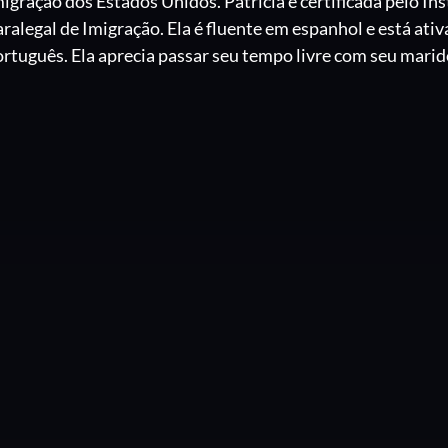
igração dos Estados Unidos. Patricia é certificada pelo I
ralegal de Imigração. Ela é fluente em espanhol e está at
rtuguês. Ela aprecia passar seu tempo livre com seu marido