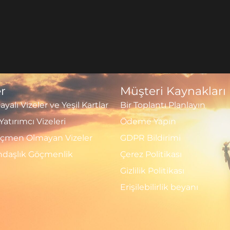
r
Müşteri Kaynakları
yalı Vizeler ve Yeşil Kartlar
Bir Toplantı Planlayın
Yatırımcı Vizeleri
Ödeme Yapın
öçmen Olmayan Vizeler
GDPR Bildirimi
andaşlık Göçmenlik
Çerez Politikası
Gizlilik Politikası
Erişilebilirlik beyanı