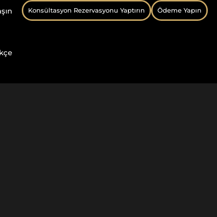
aşın
Konsültasyon Rezervasyonu Yaptırın
Ödeme Yapın
kçe