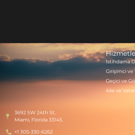
Hizmetle
İstihdama Da
Girişimci ve 
Geçici ve G
Aile ve Vat
3692 SW 24th St,
Miami, Florida 33145.
+1 305-330-6262