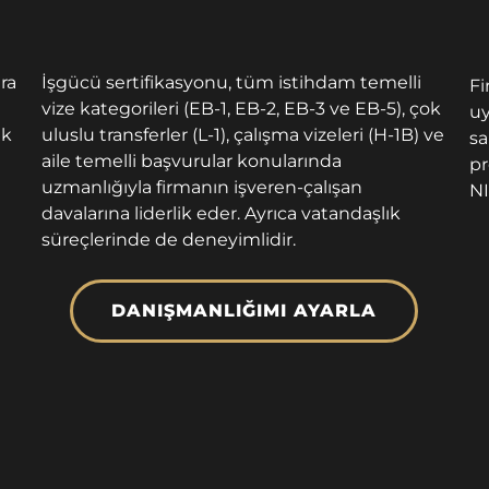
ra
İşgücü sertifikasyonu, tüm istihdam temelli
Fi
vize kategorileri (EB-1, EB-2, EB-3 ve EB-5), çok
uy
ek
uluslu transferler (L-1), çalışma vizeleri (H-1B) ve
sa
aile temelli başvurular konularında
pr
uzmanlığıyla firmanın işveren-çalışan
NI
davalarına liderlik eder. Ayrıca vatandaşlık
süreçlerinde de deneyimlidir.
DANIŞMANLIĞIMI AYARLA