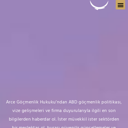
atla
Imm
So
Ran
Ma
Arce Göçmenlik Hukuku’ndan ABD göçmenlik politikası,
vize gelişmeleri ve firma duyurularıyla ilgili en son
bilgilerden haberdar ol. İster müvekkil ister sektörden
bir meslektaş ol, burası güvenilir güncellemeler ve