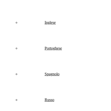
Inglese
Portoghese
Spagnolo
Russo