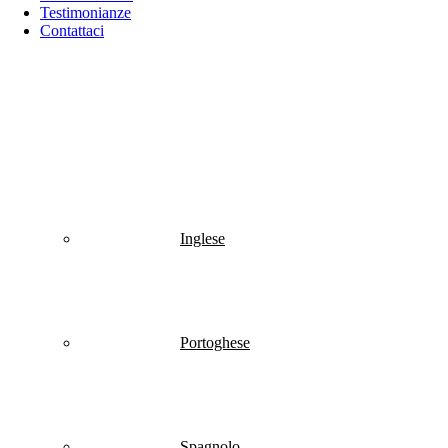
Testimonianze
Contattaci
Italiano
Inglese
Portoghese
Spagnolo